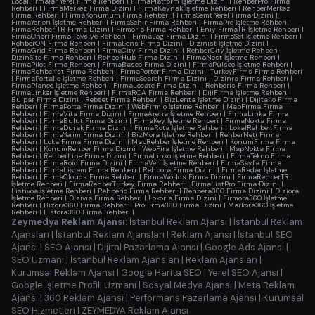
LocalFirmalar Yerel Firma Rehberi
|
FirmaPlatform İşletme Dizini
|
RehberPro Firma
Rehberi
|
FirmaMerkez Firma Dizini
|
FirmaKaynak İşletme Rehberi
|
RehberMerkez
Firma Rehberi
|
FirmaKonumum Firma Rehberi
|
FirmaSemt Yerel Firma Dizini
|
FirmaYerleri İşletme Rehberi
|
FirmaSehir Firma Rehberi
|
FirmaPro İşletme Rehberi
|
FirmaRehberiTR Firma Dizini
|
Firmoria Firma Rehberi
|
EniyiFirmaTR İşletme Rehberi
|
FirmaOneri Firma Tavsiye Rehberi
|
FirmaLog Firma Dizini
|
FirmaSet İşletme Rehberi
|
RehberON Firma Rehberi
|
FirmaLens Firma Dizini
|
Dizinist İşletme Dizini
|
FirmaGrid Firma Rehberi
|
FirmaCity Firma Dizini
|
RehberCity İşletme Rehberi
|
DizinSite Firma Rehberi
|
RehberHub Firma Dizini
|
FirmaNest İşletme Rehberi
|
FirmaPilot Firma Rehberi
|
FirmaBaseo Firma Dizini
|
FirmaPulseo İşletme Rehberi
|
FirmaRehberist Firma Rehberi
|
FirmaPorter Firma Dizini
|
TurkeyFirms Firma Rehberi
|
FirmaPortalio İşletme Rehberi
|
FirmaSearch Firma Dizini
|
Dizinra Firma Rehberi
|
FirmaPlaneo İşletme Rehberi
|
FirmaLocate Firma Dizini
|
Rehberis Firma Rehberi
|
FirmaLinker İşletme Rehberi
|
FirmaROA Firma Rehberi
|
DijiFirma İşletme Rehberi
|
Bulpar Firma Dizini
|
Rebset Firma Rehberi
|
BizLenta İşletme Dizini
|
Dijitalio Firma
Rehberi
|
FirmaPorta Firma Dizini
|
WebFirmio İşletme Rehberi
|
MapFirma Firma
Rehberi
|
FirmaVita Firma Dizini
|
FirmaArena İşletme Rehberi
|
FirmaLinka Firma
Rehberi
|
FirmaBulut Firma Dizini
|
FirmaKey İşletme Rehberi
|
FirmaNokta Firma
Rehberi
|
FirmaDurak Firma Dizini
|
FirmaRota İşletme Rehberi
|
LokalRehber Firma
Rehberi
|
FirmaYerim Firma Dizini
|
BizMora İşletme Rehberi
|
RehberNeti Firma
Rehberi
|
LokalFirma Firma Dizini
|
MapRehber İşletme Rehberi
|
KonumFirma Firma
Rehberi
|
KonumRehber Firma Dizini
|
WebFira İşletme Rehberi
|
MapNokta Firma
Rehberi
|
RehberLine Firma Dizini
|
FirmaLinko İşletme Rehberi
|
FirmaTekno Firma
Rehberi
|
FirmaRoid Firma Dizini
|
FirmaVeri İşletme Rehberi
|
FirmaSayfa Firma
Rehberi
|
FirmaListem Firma Rehberi
|
Rehbora Firma Dizini
|
FirmaRadar İşletme
Rehberi
|
FirmaClouds Firma Rehberi
|
FirmaWorlds Firma Dizini
|
FirmaRehberTR
İşletme Rehberi
|
FirmaRehberTurkey Firma Rehberi
|
FirmaListPro Firma Dizini
|
Listivoa İşletme Rehberi
|
Rehberio Firma Rehberi
|
Rehbera360 Firma Dizini
|
Diziora
İşletme Rehberi
|
Dizivia Firma Rehberi
|
Lokoria Firma Dizini
|
Firmora360 İşletme
Rehberi
|
Bizora360 Firma Rehberi
|
ProFirma360 Firma Dizini
|
Markora360 İşletme
Rehberi
|
Listora360 Firma Rehberi
|
Zeymedya Reklam Ajansı:
İstanbul Reklam Ajansı
|
İstanbul Reklam
Ajansları
|
İstanbul Reklam Ajansları
|
Reklam Ajansı
|
İstanbul SEO
Ajansı
|
SEO Ajansı
|
Dijital Pazarlama Ajansı
|
Google Ads Ajansı
|
SEO Uzmanı
|
İstanbul Reklam Ajansları
|
Reklam Ajansları
|
Kurumsal Reklam Ajansı
|
Google Harita SEO
|
Yerel SEO Ajansı
|
Google İşletme Profili Uzmanı
|
Sosyal Medya Ajansı
|
Meta Reklam
Ajansı
|
360 Reklam Ajansı
|
Performans Pazarlama Ajansı
|
Kurumsal
SEO Hizmetleri
|
ZEYMEDYA Reklam Ajansı