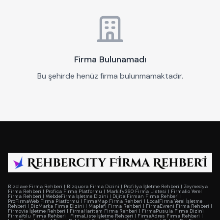
Firma Bulunamadı
Bu şehirde henüz firma bulunmamaktadır.
Bizclave Firma Rehberi
|
Bizquora Firma Dizini
|
Profilya İşletme Rehberi
|
Zeymedya
Firma Rehberi
|
Profica Firma Platformu
|
Markify360 Firma Listesi
|
Firmalio Yerel
Firma Rehberi
|
WebdeFirma İşletme Dizini
|
DijitalFirman Firma Rehberi
|
ProFirmaWeb Firma Platformu
|
FirmaMap Firma Rehberi
|
LocalFirma Yerel İşletme
Rehberi
|
BizMarka Firma Dizini
|
Maplafi Firma Rehberi
|
FirmaEvreni Firma Rehberi
|
Firmovia İşletme Rehberi
|
FirmaHaritam Firma Rehberi
|
FirmaPusula Firma Dizini
|
FirmaYolu Firma Rehberi
|
FirmaListe İşletme Rehberi
|
FirmaAdres Firma Rehberi
|