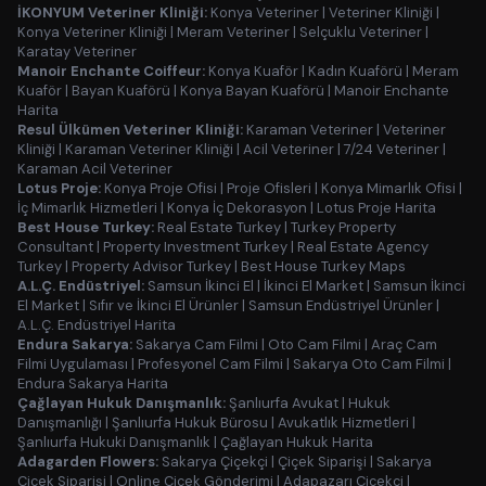
İKONYUM Veteriner Kliniği:
Konya Veteriner
|
Veteriner Kliniği
|
Konya Veteriner Kliniği
|
Meram Veteriner
|
Selçuklu Veteriner
|
Karatay Veteriner
Manoir Enchante Coiffeur:
Konya Kuaför
|
Kadın Kuaförü
|
Meram
Kuaför
|
Bayan Kuaförü
|
Konya Bayan Kuaförü
|
Manoir Enchante
Harita
Resul Ülkümen Veteriner Kliniği:
Karaman Veteriner
|
Veteriner
Kliniği
|
Karaman Veteriner Kliniği
|
Acil Veteriner
|
7/24 Veteriner
|
Karaman Acil Veteriner
Lotus Proje:
Konya Proje Ofisi
|
Proje Ofisleri
|
Konya Mimarlık Ofisi
|
İç Mimarlık Hizmetleri
|
Konya İç Dekorasyon
|
Lotus Proje Harita
Best House Turkey:
Real Estate Turkey
|
Turkey Property
Consultant
|
Property Investment Turkey
|
Real Estate Agency
Turkey
|
Property Advisor Turkey
|
Best House Turkey Maps
A.L.Ç. Endüstriyel:
Samsun İkinci El
|
İkinci El Market
|
Samsun İkinci
El Market
|
Sıfır ve İkinci El Ürünler
|
Samsun Endüstriyel Ürünler
|
A.L.Ç. Endüstriyel Harita
Endura Sakarya:
Sakarya Cam Filmi
|
Oto Cam Filmi
|
Araç Cam
Filmi Uygulaması
|
Profesyonel Cam Filmi
|
Sakarya Oto Cam Filmi
|
Endura Sakarya Harita
Çağlayan Hukuk Danışmanlık:
Şanlıurfa Avukat
|
Hukuk
Danışmanlığı
|
Şanlıurfa Hukuk Bürosu
|
Avukatlık Hizmetleri
|
Şanlıurfa Hukuki Danışmanlık
|
Çağlayan Hukuk Harita
Adagarden Flowers:
Sakarya Çiçekçi
|
Çiçek Siparişi
|
Sakarya
Çiçek Siparişi
|
Online Çiçek Gönderimi
|
Adapazarı Çiçekçi
|