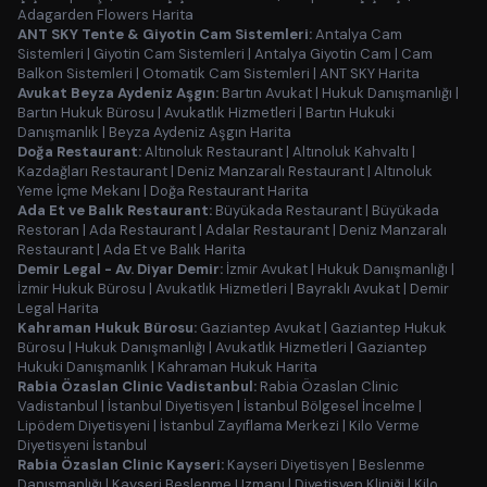
Adagarden Flowers Harita
ANT SKY Tente & Giyotin Cam Sistemleri:
Antalya Cam
Sistemleri
|
Giyotin Cam Sistemleri
|
Antalya Giyotin Cam
|
Cam
Balkon Sistemleri
|
Otomatik Cam Sistemleri
|
ANT SKY Harita
Avukat Beyza Aydeniz Aşgın:
Bartın Avukat
|
Hukuk Danışmanlığı
|
Bartın Hukuk Bürosu
|
Avukatlık Hizmetleri
|
Bartın Hukuki
Danışmanlık
|
Beyza Aydeniz Aşgın Harita
Doğa Restaurant:
Altınoluk Restaurant
|
Altınoluk Kahvaltı
|
Kazdağları Restaurant
|
Deniz Manzaralı Restaurant
|
Altınoluk
Yeme İçme Mekanı
|
Doğa Restaurant Harita
Ada Et ve Balık Restaurant:
Büyükada Restaurant
|
Büyükada
Restoran
|
Ada Restaurant
|
Adalar Restaurant
|
Deniz Manzaralı
Restaurant
|
Ada Et ve Balık Harita
Demir Legal - Av. Diyar Demir:
İzmir Avukat
|
Hukuk Danışmanlığı
|
İzmir Hukuk Bürosu
|
Avukatlık Hizmetleri
|
Bayraklı Avukat
|
Demir
Legal Harita
Kahraman Hukuk Bürosu:
Gaziantep Avukat
|
Gaziantep Hukuk
Bürosu
|
Hukuk Danışmanlığı
|
Avukatlık Hizmetleri
|
Gaziantep
Hukuki Danışmanlık
|
Kahraman Hukuk Harita
Rabia Özaslan Clinic Vadistanbul:
Rabia Özaslan Clinic
Vadistanbul
|
İstanbul Diyetisyen
|
İstanbul Bölgesel İncelme
|
Lipödem Diyetisyeni
|
İstanbul Zayıflama Merkezi
|
Kilo Verme
Diyetisyeni İstanbul
Rabia Özaslan Clinic Kayseri:
Kayseri Diyetisyen
|
Beslenme
Danışmanlığı
|
Kayseri Beslenme Uzmanı
|
Diyetisyen Kliniği
|
Kilo