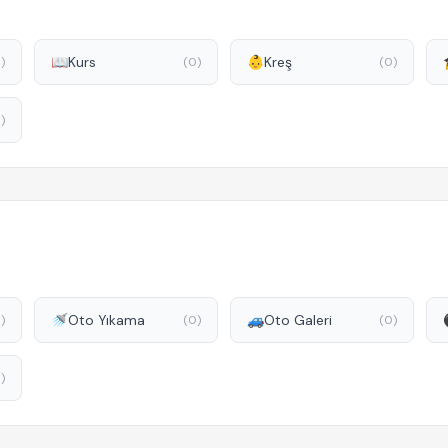
📖
Kurs
👶
Kreş
)
(0)
(0)
)
🚿
Oto Yıkama
🚙
Oto Galeri
)
(0)
(0)
)