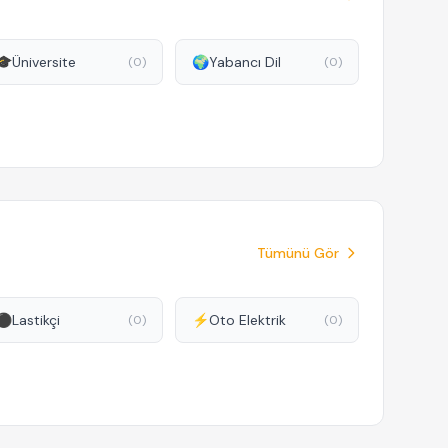
🎓
Üniversite
🌍
Yabancı Dil
(0)
(0)
Tümünü Gör
⚫
Lastikçi
⚡
Oto Elektrik
(0)
(0)