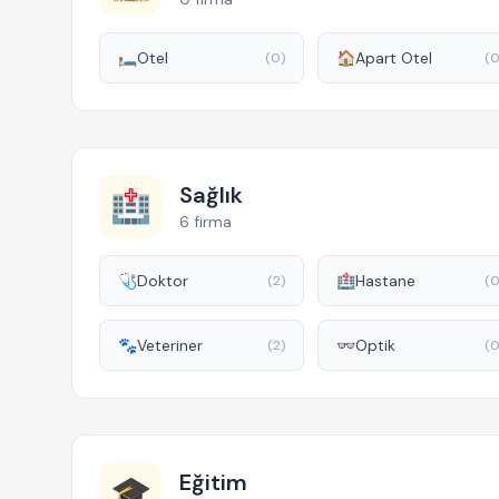
🛏️
Otel
🏠
Apart Otel
(0)
(0
Sağlık
🏥
6 firma
🩺
Doktor
🏥
Hastane
(2)
(0
🐾
Veteriner
👓
Optik
(2)
(0
Eğitim
🎓