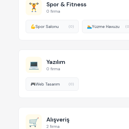
Spor & Fitness
🏋️
0 firma
💪
Spor Salonu
🏊
Yüzme Havuzu
(0)
(0
Yazılım
💻
0 firma
🎮
Web Tasarım
(0)
Alışveriş
🛒
2 firma