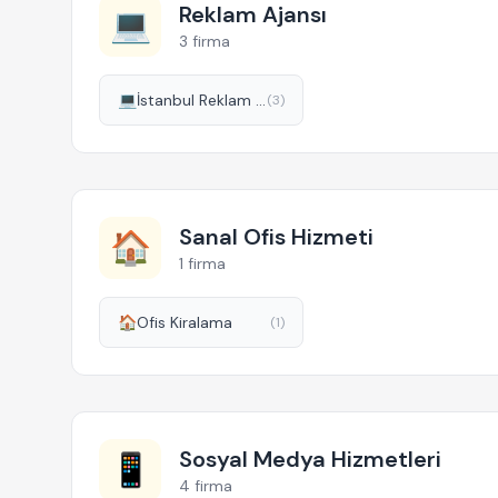
Reklam Ajansı
💻
3 firma
💻
İstanbul Reklam Ajansları
(3)
Sanal Ofis Hizmeti
🏠
1 firma
🏠
Ofis Kiralama
(1)
Sosyal Medya Hizmetleri
📱
4 firma