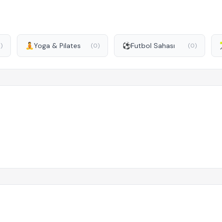
🧘
Yoga & Pilates
⚽
Futbol Sahası
)
(0)
(0)