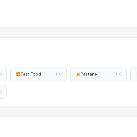
🍔
Fast Food
🎂
Pastane
)
(0)
(0)
)