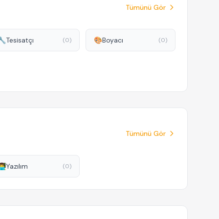
Tümünü Gör
🔧
Tesisatçı
🎨
Boyacı
(0)
(0)
Tümünü Gör
‍💻
Yazılım
(0)