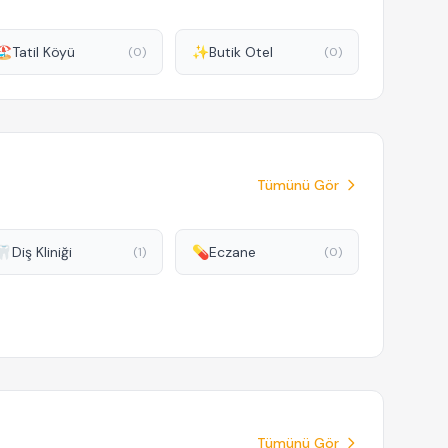
🏖️
Tatil Köyü
✨
Butik Otel
(0)
(0)
Tümünü Gör
🦷
Diş Kliniği
💊
Eczane
(1)
(0)
Tümünü Gör