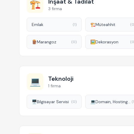
İnşaat & Tadilat
🏗️
3 firma
Emlak
🏗️
Müteahhit
(1)
(0
🪵
Marangoz
🖼️
Dekorasyon
(0)
(0
Teknoloji
💻
1 firma
🖥️
Bilgisayar Servisi
💻
Domain, Hosting ve Sanal Sunucu
(0)
(