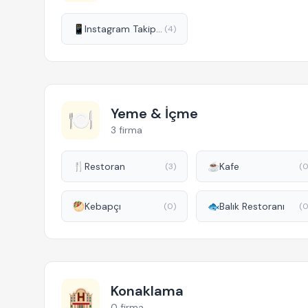
📱
Instagram Takipçi Hizmetleri
(4)
Yeme & İçme
🍽️
3 firma
🍴
Restoran
☕
Kafe
(3)
(0
🥙
Kebapçı
🐟
Balık Restoranı
(0)
(0
Konaklama
🏨
0 firma