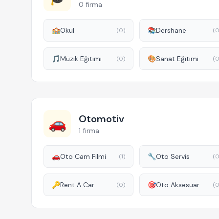
0 firma
🏫
Okul
📚
Dershane
(0)
(0
🎵
Müzik Eğitimi
🎨
Sanat Eğitimi
(0)
(0
Otomotiv
🚗
1 firma
🚗
Oto Cam Filmi
🔧
Oto Servis
(1)
(0
🔑
Rent A Car
🎯
Oto Aksesuar
(0)
(0