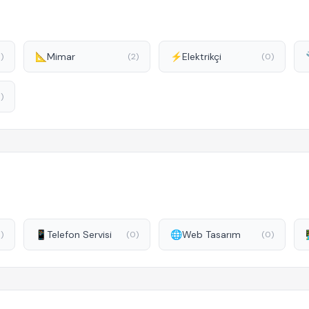
📐
Mimar
⚡
Elektrikçi
)
(2)
(0)
)
📱
Telefon Servisi
🌐
Web Tasarım

1)
(0)
(0)