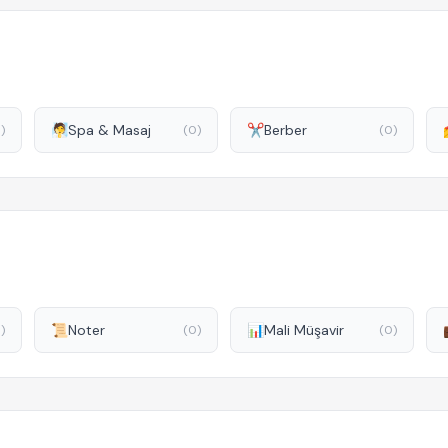
🧖
Spa & Masaj
✂️
Berber
)
(0)
(0)
📜
Noter
📊
Mali Müşavir
)
(0)
(0)