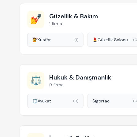
Güzellik & Bakım
💅
1 firma
💇
Kuaför
💄
Güzellik Salonu
(1)
(0
Hukuk & Danışmanlık
⚖️
9 firma
⚖️
Avukat
Sigortacı
(9)
(0