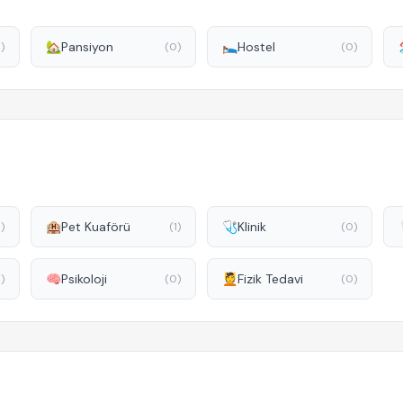
🏡
Pansiyon
🛌
Hostel
)
(0)
(0)
🏨
Pet Kuaförü
🩺
Klinik
)
(1)
(0)
🧠
Psikoloji
💆
Fizik Tedavi
)
(0)
(0)