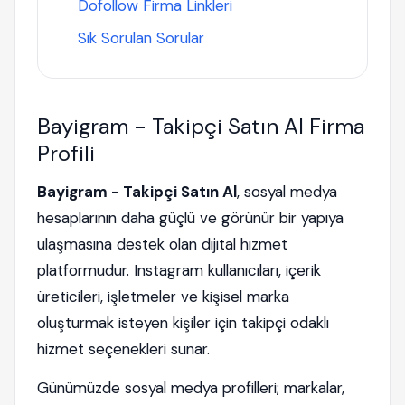
Dofollow Firma Linkleri
Sık Sorulan Sorular
Bayigram - Takipçi Satın Al Firma
Profili
Bayigram - Takipçi Satın Al
, sosyal medya
hesaplarının daha güçlü ve görünür bir yapıya
ulaşmasına destek olan dijital hizmet
platformudur. Instagram kullanıcıları, içerik
üreticileri, işletmeler ve kişisel marka
oluşturmak isteyen kişiler için takipçi odaklı
hizmet seçenekleri sunar.
Günümüzde sosyal medya profilleri; markalar,