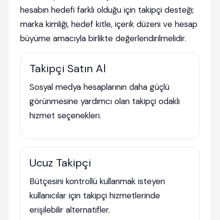
hesabın hedefi farklı olduğu için takipçi desteği;
marka kimliği, hedef kitle, içerik düzeni ve hesap
büyüme amacıyla birlikte değerlendirilmelidir.
Takipçi Satın Al
Sosyal medya hesaplarının daha güçlü
görünmesine yardımcı olan takipçi odaklı
hizmet seçenekleri.
Ucuz Takipçi
Bütçesini kontrollü kullanmak isteyen
kullanıcılar için takipçi hizmetlerinde
erişilebilir alternatifler.