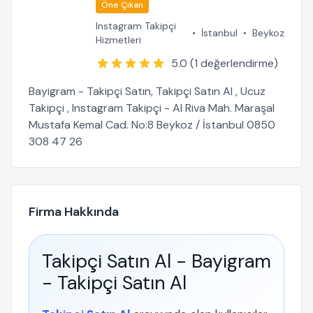
Öne Çıkan
Instagram Takipçi
•
İstanbul
•
Beykoz
Hizmetleri
5.0 (1 değerlendirme)
Bayigram - Takipçi Satın, Takipçi Satın Al , Ucuz
Takipçi , Instagram Takipçi - Al Riva Mah. Maraşal
Mustafa Kemal Cad. No:8 Beykoz / İstanbul 0850
308 47 26
Firma Hakkında
Takipçi Satın Al - Bayigram
- Takipçi Satın Al