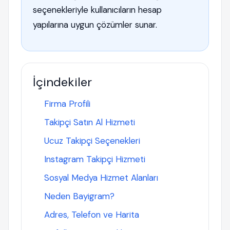
seçenekleriyle kullanıcıların hesap
yapılarına uygun çözümler sunar.
İçindekiler
Firma Profili
Takipçi Satın Al Hizmeti
Ucuz Takipçi Seçenekleri
Instagram Takipçi Hizmeti
Sosyal Medya Hizmet Alanları
Neden Bayigram?
Adres, Telefon ve Harita