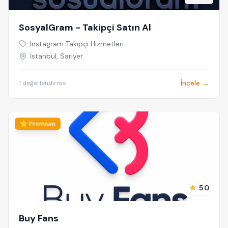
SosyalGram - Takipçi Satın Al
Instagram Takipçi Hizmetleri
İstanbul, Sarıyer
İncele →
1 değerlendirme
⭐ Premium
5.0
Buy Fans