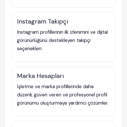
Instagram Takipçi
Instagram profillerinin ilk izlenimini ve dijital
görünürlüğünü destekleyen takipçi
seçenekleri.
Marka Hesapları
İşletme ve marka profillerinde daha
düzenli, güven veren ve profesyonel profil
görünümü oluşturmaya yardımcı çözümler.