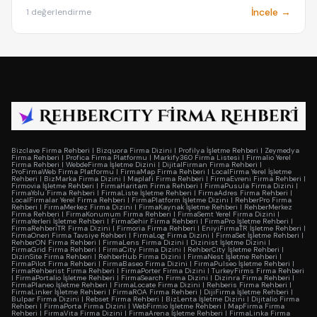
İncele →
1 değerlendirme
Bizclave Firma Rehberi
|
Bizquora Firma Dizini
|
Profilya İşletme Rehberi
|
Zeymedya
Firma Rehberi
|
Profica Firma Platformu
|
Markify360 Firma Listesi
|
Firmalio Yerel
Firma Rehberi
|
WebdeFirma İşletme Dizini
|
DijitalFirman Firma Rehberi
|
ProFirmaWeb Firma Platformu
|
FirmaMap Firma Rehberi
|
LocalFirma Yerel İşletme
Rehberi
|
BizMarka Firma Dizini
|
Maplafi Firma Rehberi
|
FirmaEvreni Firma Rehberi
|
Firmovia İşletme Rehberi
|
FirmaHaritam Firma Rehberi
|
FirmaPusula Firma Dizini
|
FirmaYolu Firma Rehberi
|
FirmaListe İşletme Rehberi
|
FirmaAdres Firma Rehberi
|
LocalFirmalar Yerel Firma Rehberi
|
FirmaPlatform İşletme Dizini
|
RehberPro Firma
Rehberi
|
FirmaMerkez Firma Dizini
|
FirmaKaynak İşletme Rehberi
|
RehberMerkez
Firma Rehberi
|
FirmaKonumum Firma Rehberi
|
FirmaSemt Yerel Firma Dizini
|
FirmaYerleri İşletme Rehberi
|
FirmaSehir Firma Rehberi
|
FirmaPro İşletme Rehberi
|
FirmaRehberiTR Firma Dizini
|
Firmoria Firma Rehberi
|
EniyiFirmaTR İşletme Rehberi
|
FirmaOneri Firma Tavsiye Rehberi
|
FirmaLog Firma Dizini
|
FirmaSet İşletme Rehberi
|
RehberON Firma Rehberi
|
FirmaLens Firma Dizini
|
Dizinist İşletme Dizini
|
FirmaGrid Firma Rehberi
|
FirmaCity Firma Dizini
|
RehberCity İşletme Rehberi
|
DizinSite Firma Rehberi
|
RehberHub Firma Dizini
|
FirmaNest İşletme Rehberi
|
FirmaPilot Firma Rehberi
|
FirmaBaseo Firma Dizini
|
FirmaPulseo İşletme Rehberi
|
FirmaRehberist Firma Rehberi
|
FirmaPorter Firma Dizini
|
TurkeyFirms Firma Rehberi
|
FirmaPortalio İşletme Rehberi
|
FirmaSearch Firma Dizini
|
Dizinra Firma Rehberi
|
FirmaPlaneo İşletme Rehberi
|
FirmaLocate Firma Dizini
|
Rehberis Firma Rehberi
|
FirmaLinker İşletme Rehberi
|
FirmaROA Firma Rehberi
|
DijiFirma İşletme Rehberi
|
Bulpar Firma Dizini
|
Rebset Firma Rehberi
|
BizLenta İşletme Dizini
|
Dijitalio Firma
Rehberi
|
FirmaPorta Firma Dizini
|
WebFirmio İşletme Rehberi
|
MapFirma Firma
Rehberi
|
FirmaVita Firma Dizini
|
FirmaArena İşletme Rehberi
|
FirmaLinka Firma