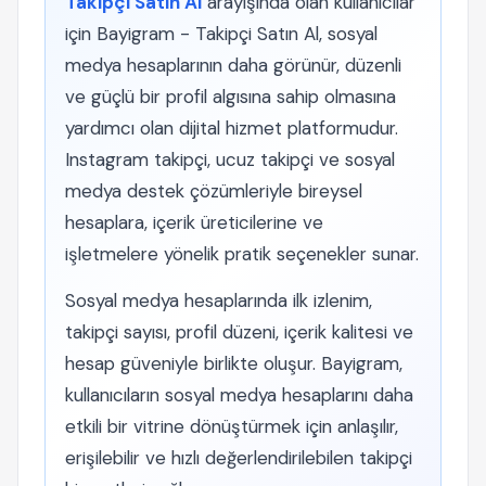
Takipçi Satın Al
arayışında olan kullanıcılar
için Bayigram - Takipçi Satın Al, sosyal
medya hesaplarının daha görünür, düzenli
ve güçlü bir profil algısına sahip olmasına
yardımcı olan dijital hizmet platformudur.
Instagram takipçi, ucuz takipçi ve sosyal
medya destek çözümleriyle bireysel
hesaplara, içerik üreticilerine ve
işletmelere yönelik pratik seçenekler sunar.
Sosyal medya hesaplarında ilk izlenim,
takipçi sayısı, profil düzeni, içerik kalitesi ve
hesap güveniyle birlikte oluşur. Bayigram,
kullanıcıların sosyal medya hesaplarını daha
etkili bir vitrine dönüştürmek için anlaşılır,
erişilebilir ve hızlı değerlendirilebilen takipçi