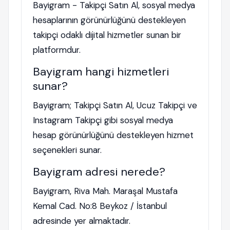
Bayigram - Takipçi Satın Al, sosyal medya
hesaplarının görünürlüğünü destekleyen
takipçi odaklı dijital hizmetler sunan bir
platformdur.
Bayigram hangi hizmetleri
sunar?
Bayigram; Takipçi Satın Al, Ucuz Takipçi ve
Instagram Takipçi gibi sosyal medya
hesap görünürlüğünü destekleyen hizmet
seçenekleri sunar.
Bayigram adresi nerede?
Bayigram, Riva Mah. Maraşal Mustafa
Kemal Cad. No:8 Beykoz / İstanbul
adresinde yer almaktadır.