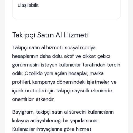
ulaşılabilir.
Takipçi Satın Al Hizmeti
Takipçi satın al hizmeti, sosyal medya
hesaplarının daha dolu, aktif ve dikkat çekici
görünmesini isteyen kullanıcılar tarafından tercih
edilir. Özellikle yeni açılan hesaplar, marka
profilleri, kampanya dönemindeki işletmeler ve
içerik üreticileri için takipçi sayısı ilk izlenimde
önemli bir etkendir.
Bayigram, takipçi satın al sürecini kullanıcıların
kolayca anlayabileceği bir yapıda sunar.
Kullanıcılar ihtiyaçlarına göre hizmet